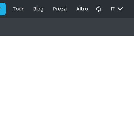
EXPAND_MORE
autorenew
r
Tour
Blog
Prezzi
Altro
IT