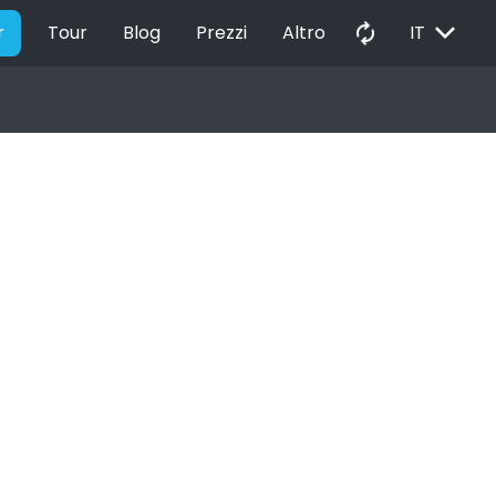
EXPAND_MORE
autorenew
r
Tour
Blog
Prezzi
Altro
IT