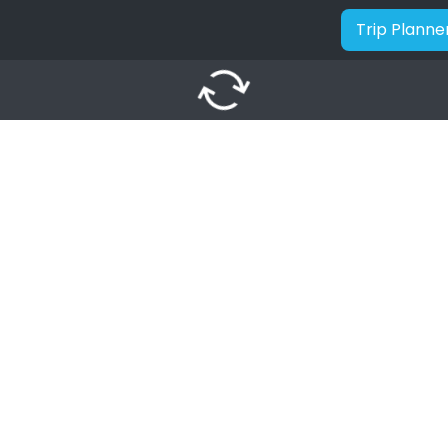
Trip Planne
autorenew