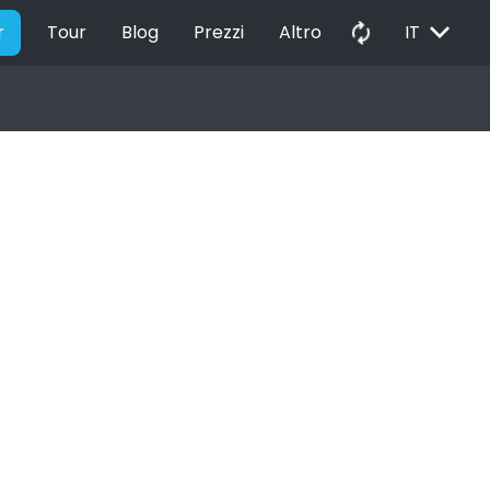
EXPAND_MORE
autorenew
r
Tour
Blog
Prezzi
Altro
IT