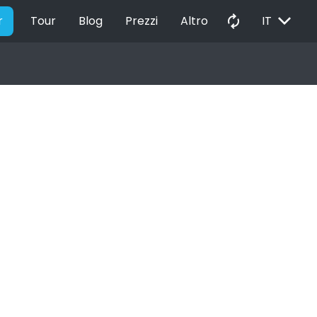
EXPAND_MORE
autorenew
r
Tour
Blog
Prezzi
Altro
IT