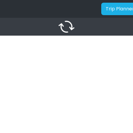
Trip Planne
autorenew