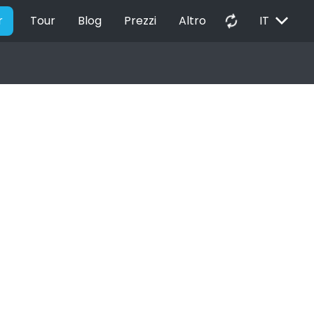
EXPAND_MORE
autorenew
r
Tour
Blog
Prezzi
Altro
IT