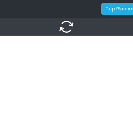
Trip Planne
autorenew