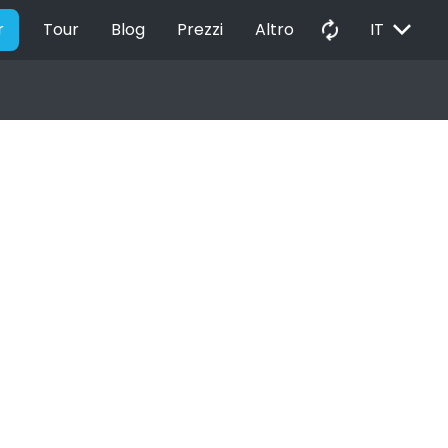
EXPAND_MORE
autorenew
r
Tour
Blog
Prezzi
Altro
IT