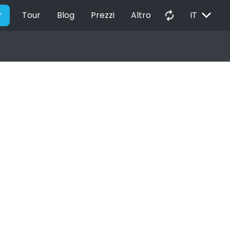
EXPAND_MORE
autorenew
r
Tour
Blog
Prezzi
Altro
IT