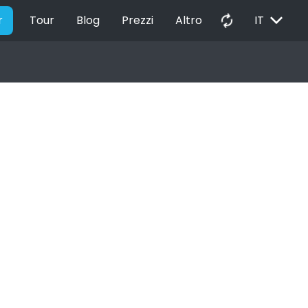
EXPAND_MORE
autorenew
r
Tour
Blog
Prezzi
Altro
IT