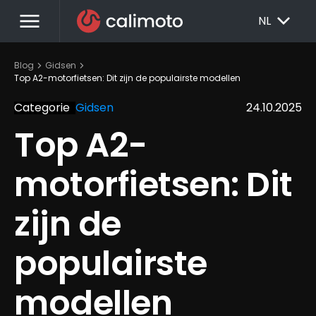
menu
EXPAND_MORE
NL
chevron_right
chevron_right
Blog
Gidsen
Top A2-motorfietsen: Dit zijn de populairste modellen
Categorie
Gidsen
24.10.2025
Top A2-
motorfietsen: Dit 
zijn de 
populairste 
modellen