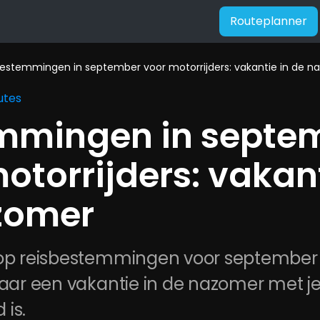
Routeplanner
estemmingen in september voor motorrijders: vakantie in de 
utes
mmingen in septem
otorrijders: vakant
zomer
top reisbestemmingen voor september a
waar een vakantie in de nazomer met j
 is.