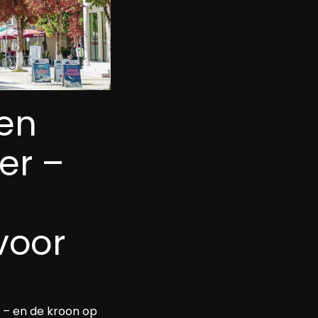
en 
er – 
oor 
 – en de kroon op 