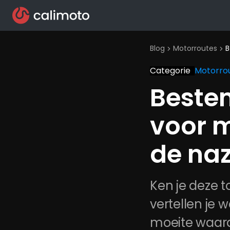
Blog
Motorroutes
B
chevron_right
chevron_right
Categorie
Motorro
Beste
voor m
de na
Ken je deze 
vertellen je 
moeite waard