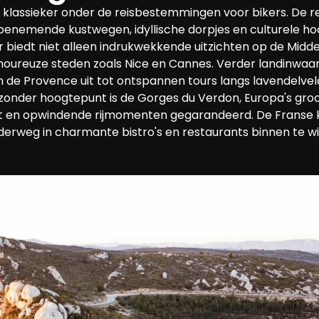
en klassieker onder de reisbestemmingen voor bikers. De r
enemende kustwegen, idyllische dorpjes en culturele hoo
r biedt niet alleen indrukwekkende uitzichten op de Midd
moureuze steden zoals Nice en Cannes. Verder landinwaar
 de Provence uit tot ontspannen tours langs lavendelvel
jzonder hoogtepunt is de Gorges du Verdon, Europa's gro
cht en opwindende rijmomenten gegarandeerd. De Franse 
derweg in charmante bistro's en restaurants binnen te w