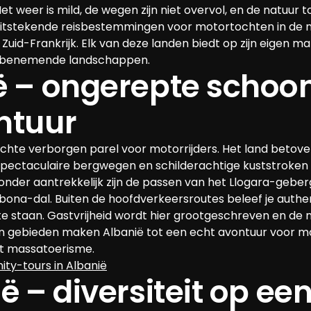
t weer is mild, de wegen zijn niet overvol, en de natuur t
 uitstekende reisbestemmingen voor motortochten in de n
 Zuid-Frankrijk. Elk van deze landen biedt op zijn eigen ma
mbenemende landschappen.
ë – ongerepte schoon
ntuur
echte verborgen parel voor motorrijders. Het land betovert
spectaculaire bergwegen en schilderachtige kuststroken 
jzonder aantrekkelijk zijn de passen van het Llogara-gebe
ona-dal. Buiten de hoofdverkeersroutes beleef je authen
til te staan. Gastvrijheid wordt hier grootgeschreven en de 
en gebieden maken Albanië tot een echt avontuur voor mo
het massatoerisme.
ity-tours in Albanië
ë – diversiteit op een