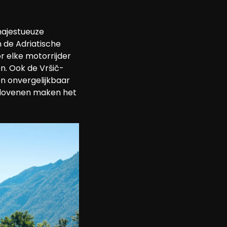
majestueuze 
 de Adriatische 
r elke motorrijder 
en. Ook de Vršič-
n onvergelijkbaar 
Slovenen maken het 