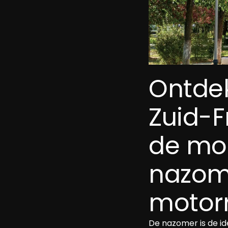
Ontdek
Zuid-F
de moo
nazom
motorr
De nazomer is de id