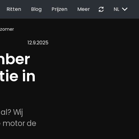
EXPAND_MORE
autorenew
Ritten
Blog
Prijzen
Meer
NL
nazomer
12.9.2025
ber 
ie in 
l? Wij 
e motor de 