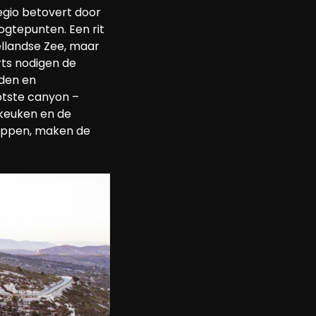
egio betovert door 
gtepunten. Een rit 
ellandse Zee, maar 
ts nodigen de 
den en 
otste canyon – 
keuken en de 
ippen, maken de 