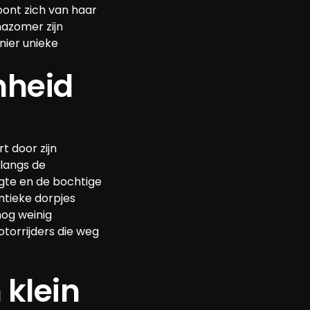
oont zich van haar 
azomer zijn 
nier unieke 
heid 
 door zijn 
langs de 
rgte en de bochtige 
tieke dorpjes 
nog weinig 
torrijders die weg 
 klein 