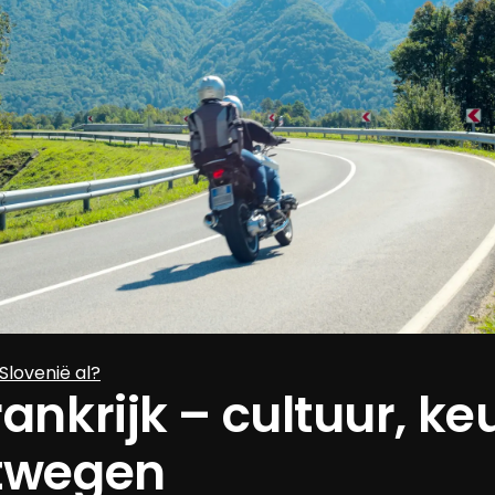
 Slovenië al?
ankrijk – cultuur, ke
twegen