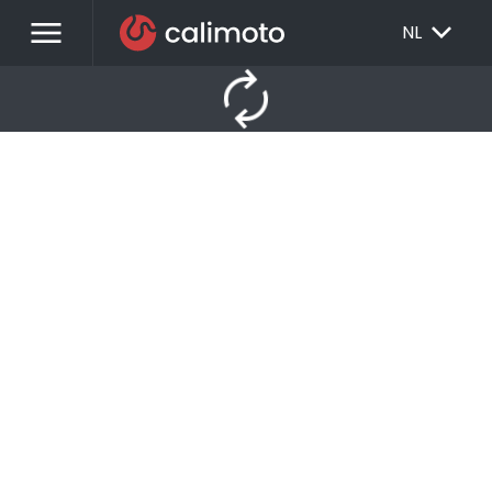
menu
EXPAND_MORE
NL
autorenew