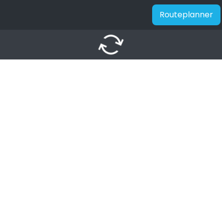
Routeplanner
autorenew