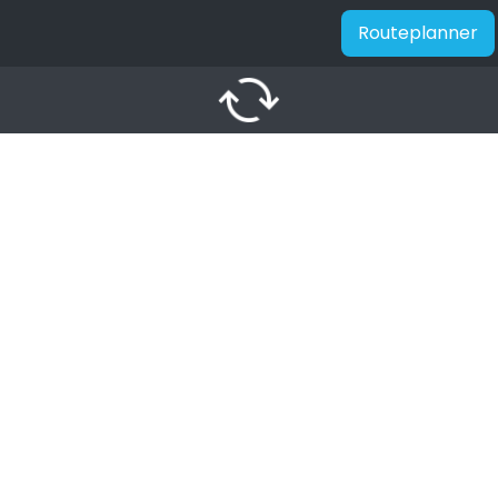
Routeplanner
autorenew