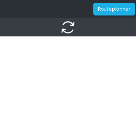
Routeplanner
autorenew