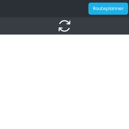
Routeplanner
autorenew