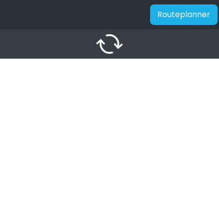
Routeplanner
autorenew