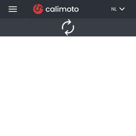
menu
EXPAND_MORE
NL
autorenew