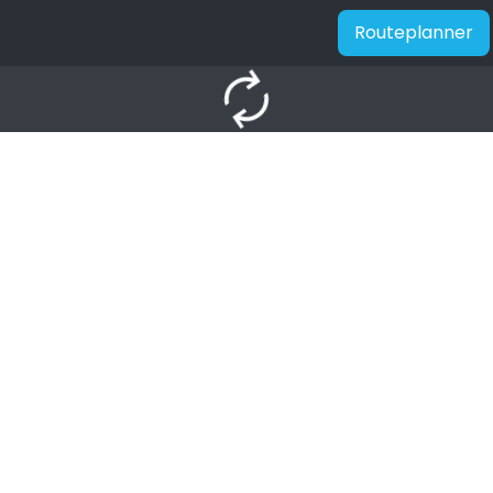
Routeplanner
autorenew