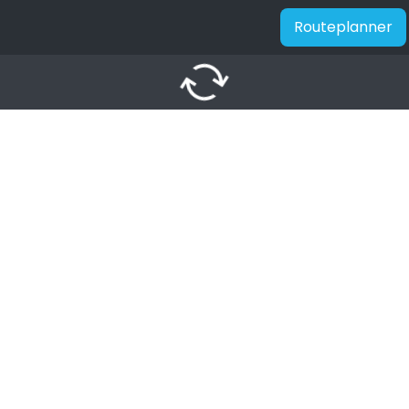
Routeplanner
autorenew