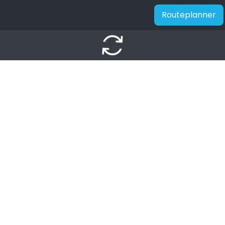
Routeplanner
autorenew