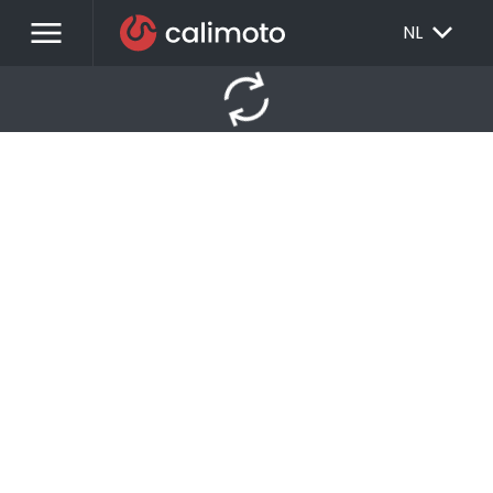
menu
EXPAND_MORE
NL
autorenew