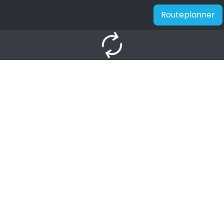
Routeplanner
autorenew