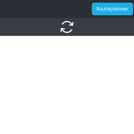
Routeplanner
autorenew