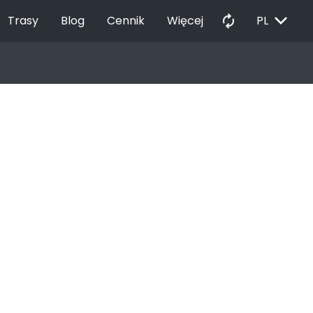
EXPAND_MORE
autorenew
Trasy
Blog
Cennik
Więcej
PL