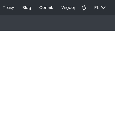
EXPAND_MORE
autorenew
Trasy
Blog
Cennik
Więcej
PL