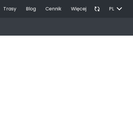
EXPAND_MORE
autorenew
Trasy
Blog
Cennik
Więcej
PL