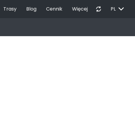
EXPAND_MORE
autorenew
Trasy
Blog
Cennik
Więcej
PL