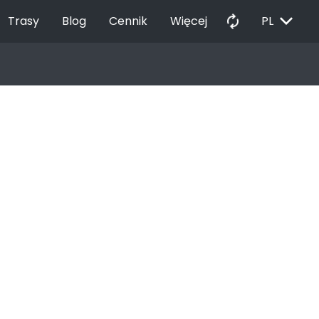
EXPAND_MORE
autorenew
Trasy
Blog
Cennik
Więcej
PL