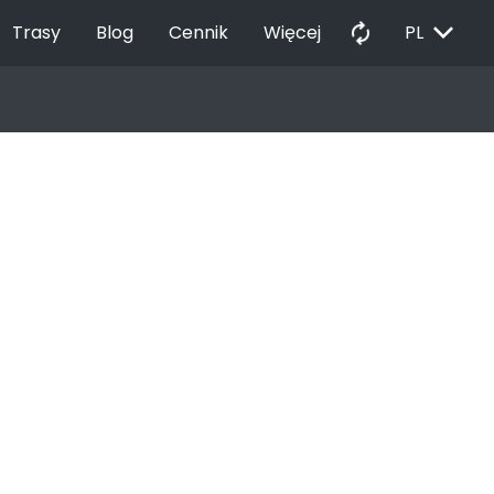
EXPAND_MORE
autorenew
Trasy
Blog
Cennik
Więcej
PL