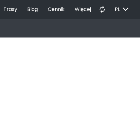
EXPAND_MORE
autorenew
Trasy
Blog
Cennik
Więcej
PL