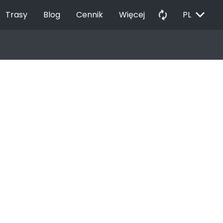
EXPAND_MORE
autorenew
Trasy
Blog
Cennik
Więcej
PL