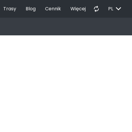
EXPAND_MORE
autorenew
Trasy
Blog
Cennik
Więcej
PL