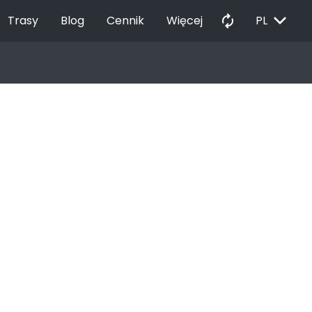
EXPAND_MORE
autorenew
Trasy
Blog
Cennik
Więcej
PL