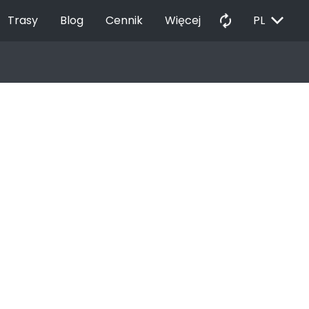
EXPAND_MORE
autorenew
Trasy
Blog
Cennik
Więcej
PL