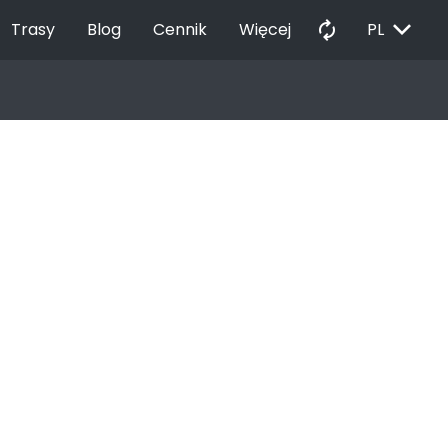
EXPAND_MORE
autorenew
Trasy
Blog
Cennik
Więcej
PL