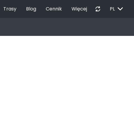
EXPAND_MORE
autorenew
Trasy
Blog
Cennik
Więcej
PL