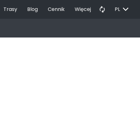
EXPAND_MORE
autorenew
Trasy
Blog
Cennik
Więcej
PL