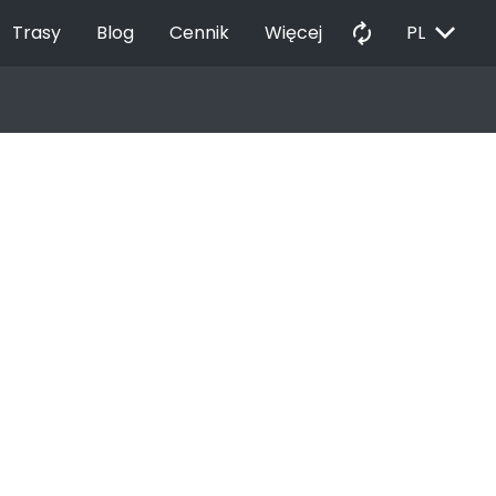
EXPAND_MORE
autorenew
Trasy
Blog
Cennik
Więcej
PL