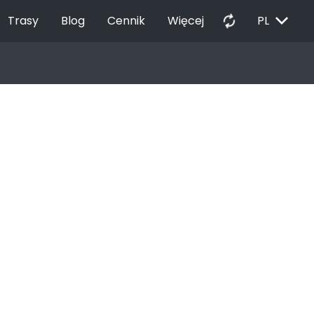
EXPAND_MORE
autorenew
Trasy
Blog
Cennik
Więcej
PL