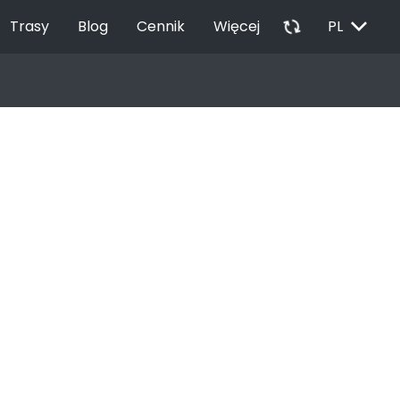
EXPAND_MORE
autorenew
Trasy
Blog
Cennik
Więcej
PL