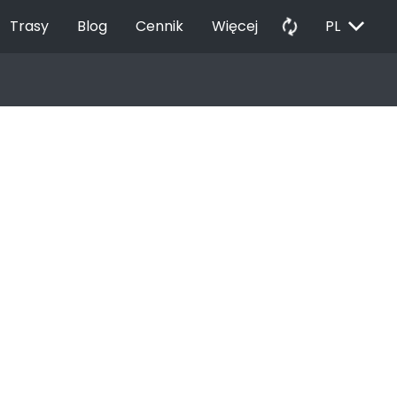
EXPAND_MORE
autorenew
Trasy
Blog
Cennik
Więcej
PL