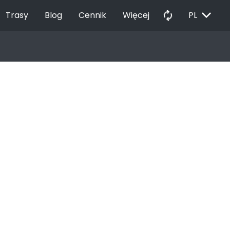
EXPAND_MORE
autorenew
Trasy
Blog
Cennik
Więcej
PL