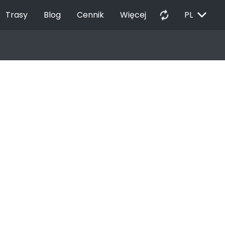
EXPAND_MORE
autorenew
Trasy
Blog
Cennik
Więcej
PL