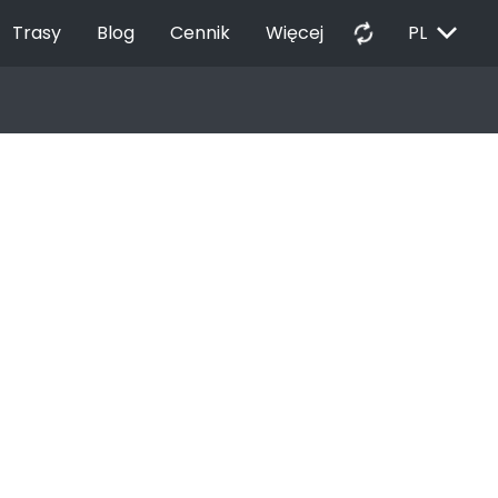
EXPAND_MORE
autorenew
Trasy
Blog
Cennik
Więcej
PL