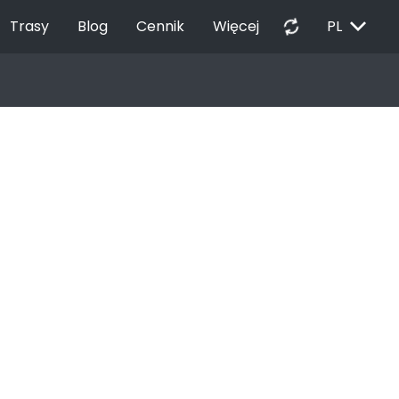
EXPAND_MORE
autorenew
Trasy
Blog
Cennik
Więcej
PL