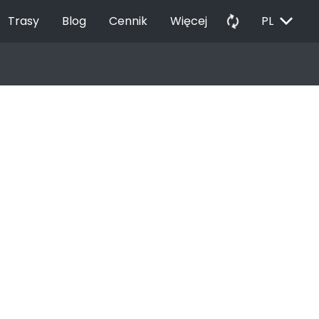
EXPAND_MORE
autorenew
Trasy
Blog
Cennik
Więcej
PL