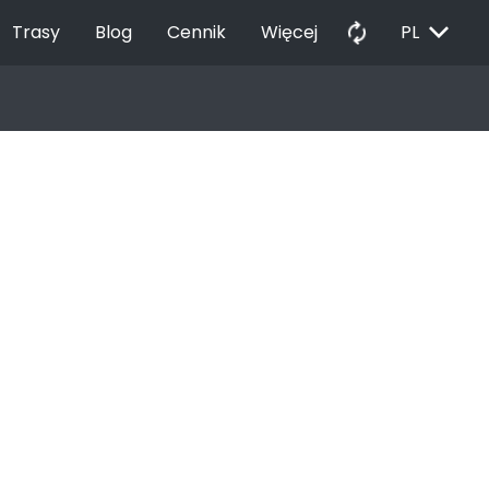
EXPAND_MORE
autorenew
Trasy
Blog
Cennik
Więcej
PL